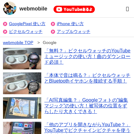
webmobile
GooglePixel 使い方
iPhone 使い方
ピクセルウォッチ
アップルウォッチ
webmobile
TOP
>
Google
「無料？」ピクセルウォッチのYouTube
ミュージックの使い方！曲のダウンロー
ド必須！
「本体で音は鳴る？」ピクセルウォッチ
とBluetoothイヤホンを接続する手順！
「AI写真編集？」Googleフォトの”編集
マジック”の使い方！被写体の位置をず
らしたり大きくできる！
「他のアプリを開きながらYouTube？」
YouTubeでピクチャインピクチャを使う