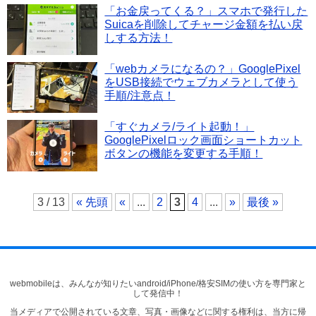
「お金戻ってくる？」スマホで発行した
Suicaを削除してチャージ金額を払い戻
しする方法！
「webカメラになるの？」GooglePixel
をUSB接続でウェブカメラとして使う
手順/注意点！
「すぐカメラ/ライト起動！」
GooglePixelロック画面ショートカット
ボタンの機能を変更する手順！
3 / 13
« 先頭
«
...
2
3
4
...
»
最後 »
webmobileは、みんなが知りたいandroid/iPhone/格安SIMの使い方を専門家と
して発信中！
当メディアで公開されている文章、写真・画像などに関する権利は、当方に帰