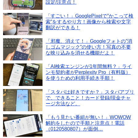
設定/注意点！
「すごい！」GooglePixelで”かこって検
索”をするやり方！画像から検索や文字
翻訳ができる！
「邪魔、消えて！」Googleフォトの”消
しゴムマジック”の使い方！写真の不要
な映り込みを消せる機能だよ！
「AI検索エンジンが1年間無料？」ライ
ンモ契約者がPerplexity Pro（有料版）
を使うための利用手続き手順！
「スタバは好きですか？」スタバアプリ
で、できること！カード登録/現金チャ
ージ方法など。
「もう見たい番組が無い！」WOWOW
解約をしたので手順と注意点！電話
（0120580807）が面倒…