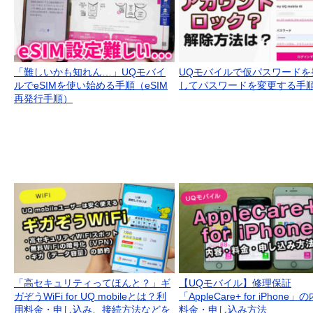
「難しいかも知れん…」UQモバイ
UQモバイルで仮パスワードを
ルでeSIMを使い始める手順（eSIM
してパスワードを変更する手
再発行手順）
「高セキュリティってほんと？」ギ
【UQモバイル】修理保証
ガぞうWiFi for UQ mobileとは？利
「AppleCare+ for iPhone
用料金・申し込み、接続方法などを
料金・申し込み方法