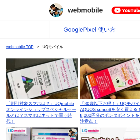
webmobile
GooglePixel 使い方
webmobile
TOP
>
UQモバイル
「割引対象スマホは？」UQmobile
「30歳以下お得！」UQモバ
オンラインショップスペシャルセー
AQUOS sense8を安く買える
ルとは？スマホはネットで買う時
8,000円分のポンタポイント
代！
注意点！