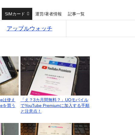
SIMカード
運営/著者情報
記事一覧
アップルウォッチ
neは使え
「え？3カ月間無料？」UQモバイル
neを買う
でYouTube Premiumに加入する手順
と注意点！