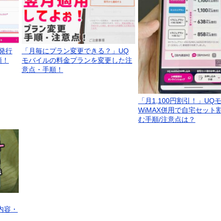
発行
「月毎にプラン変更できる？」UQ
順！
モバイルの料金プランを変更した注
意点・手順！
「月1,100円割引！」UQ
WiMAX併用で自宅セット
む手順/注意点は？
」の内容・