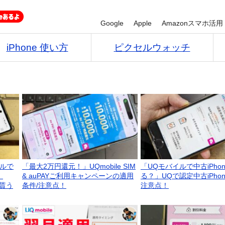
Google
Apple
Amazonスマホ活用
iPhone 使い方
ピクセルウォッチ
イルで
「最大2万円還元！」UQmobile SIM
「UQモバイルで中古iPho
！
& auPAYご利用キャンペーンの適用
る？」UQで認定中古iPho
を貰う
条件/注意点！
注意点！