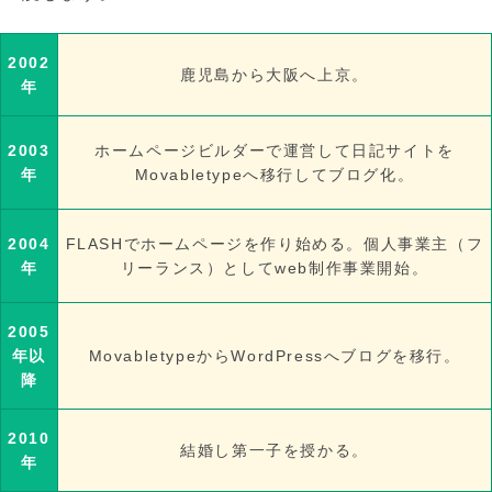
2002
鹿児島から大阪へ上京。
年
2003
ホームページビルダーで運営して日記サイトを
年
Movabletypeへ移行してブログ化。
2004
FLASHでホームページを作り始める。個人事業主（フ
年
リーランス）としてweb制作事業開始。
2005
年以
MovabletypeからWordPressへブログを移行。
降
2010
結婚し第一子を授かる。
年