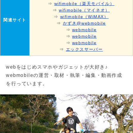
⇒
wifimobile（楽天モバイル）
⇒
wifimobile（マイネオ）
⇒
wifimobile（WiMAX）
関連サイト
⇒
かずき@webmobile
⇒
webmobile
⇒
webmobile
⇒
webmobile
⇒
エックスサーバー
webをはじめスマホやガジェットが大好き♪
webmobileの運営・取材・執筆・編集・動画作成
を行っています。