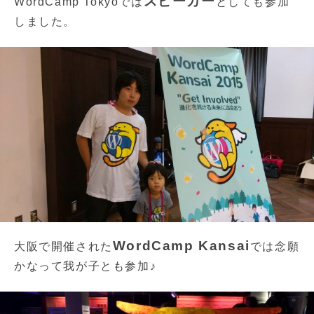
スピーカー
WordCamp Tokyoでは
としても参加
しました。
WordCamp Kansai
大阪で開催された
では念願
かなって我が子とも参加♪