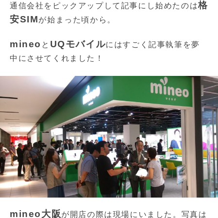
格
通信会社をピックアップして記事にし始めたのは
安SIM
が始まった頃から。
mineo
UQモバイル
と
にはすごく記事執筆を夢
中にさせてくれました！
mineo大阪
が開店の際は現場にいました。写真は