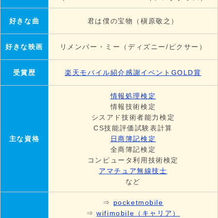
好きな曲
君は僕の宝物（槇原敬之）
好きな映画
リメンバー・ミー（ディズニー/ピクサー）
受賞歴
楽天モバイル紹介感謝イベントGOLD賞
情報処理検定
情報技術検定
シスアド技術者能力検定
CS技能評価試験表計算
主な資格
日商簿記検定
全商簿記検定
コンピュータ利用技術検定
アマチュア無線技士
など
⇒
pocketmobile
⇒
wifimobile（キャリア）