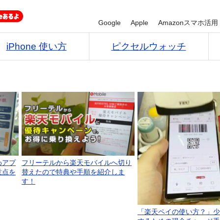
Google
Apple
Amazonスマホ活用
iPhone 使い方
ピクセルウォッチ
わアプ
フリーテルから楽天モバイルへ切り
意点を
替えたので特典や手順を紹介しま
す！
「楽天ペイの使い方？」少