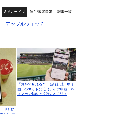
SIMカード
運営/著者情報
記事一覧
アップルウォッチ
「無料で見れる？」高校野球（甲子
園）のネット配信（ライブ中継）を
スマホで無料で視聴する方法！
しでも得