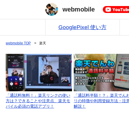
webmobile
GooglePixel 使い方
webmobile
TOP
>
楽天
「通話料無料！」楽天リンクの使い
「通話料半額！？」楽天でん
方は？できることや注意点、楽天モ
リの特徴や利用登録方法・注
バイル必須の電話アプリ！
解説！