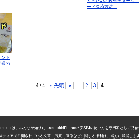
するための現金チャージ手
ード決済方法！
イント
登録の
4 / 4
« 先頭
«
...
2
3
4
bmobileは、みんなが知りたいandroid/iPhone/格安SIMの使い方を専門家として発
メディアで公開されている文章、写真・画像などに関する権利は、当方に帰属しま