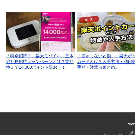
「特別招待！」楽天モバイル：三木
「提示しないと損！」楽天ポ
谷社長招待キャンペーンとは？乗り
カードとは？入手方法・利用
換えで14,000ポイント貰おう！
手順・注意点まとめ。
we
当