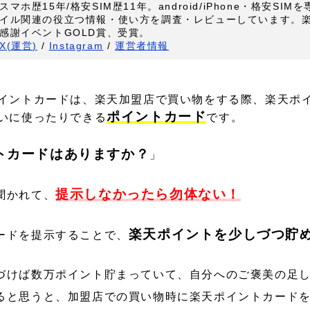
スマホ歴15年/格安SIM歴11年。android/iPhone・格安SI
イル関連の役立つ情報・使い方を調査・レビューしています。
感謝イベントGOLD賞、受賞。
X(運営)
/
Instagram
/
運営者情報
イントカードは、楽天加盟店で買い物をする際、楽天ポ
ポイントカード
いに使ったりできる
です。
トカードはありますか？
」
提示しなかったら勿体ない！
聞かれて、
楽天ポイントを少しづつ貯
ードを提示することで、
づけば数万ポイント貯まっていて、自分へのご褒美の足
ると思うと、加盟店での買い物時に楽天ポイントカード