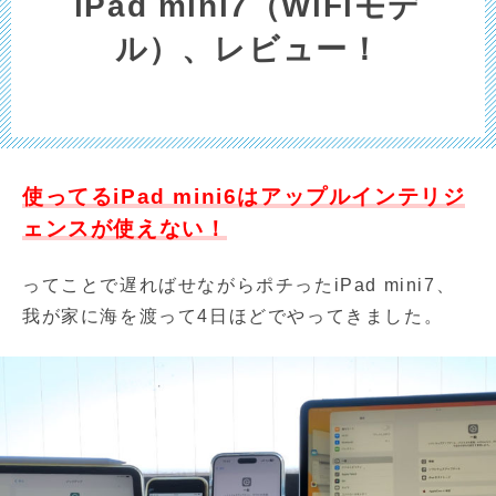
iPad mini7（WiFiモデ
ル）、レビュー！
使ってるiPad mini6はアップルインテリジ
ェンスが使えない！
ってことで遅ればせながらポチったiPad mini7、
我が家に海を渡って4日ほどでやってきました。