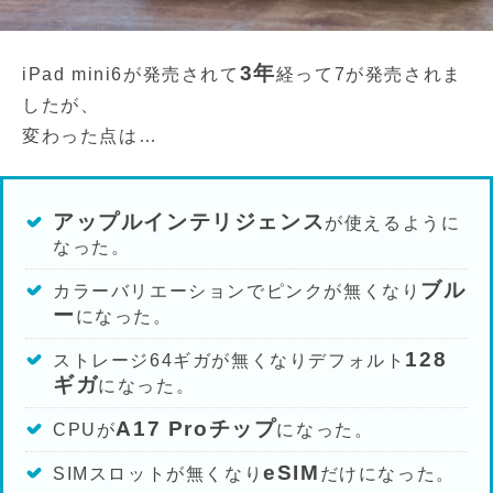
3年
iPad mini6が発売されて
経って7が発売されま
したが、
変わった点は…
アップルインテリジェンス
が使えるように
なった。
ブル
カラーバリエーションでピンクが無くなり
ー
になった。
128
ストレージ64ギガが無くなりデフォルト
ギガ
になった。
A17 Proチップ
CPUが
になった。
eSIM
SIMスロットが無くなり
だけになった。