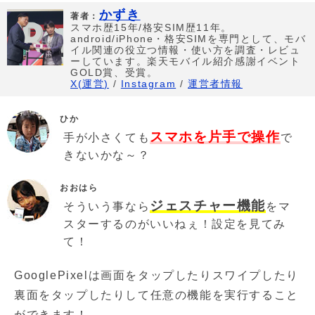
かずき
著者：
スマホ歴15年/格安SIM歴11年。
android/iPhone・格安SIMを専門として、モバ
イル関連の役立つ情報・使い方を調査・レビュ
ーしています。楽天モバイル紹介感謝イベント
GOLD賞、受賞。
X(運営)
/
Instagram
/
運営者情報
ひか
スマホを片手で操作
手が小さくても
で
きないかな～？
おおはら
ジェスチャー機能
そういう事なら
をマ
スターするのがいいねぇ！設定を見てみ
て！
GooglePixelは画面をタップしたりスワイプしたり
裏面をタップしたりして任意の機能を実行すること
ができます！