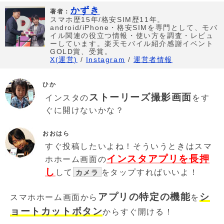
かずき
著者：
スマホ歴15年/格安SIM歴11年。
android/iPhone・格安SIMを専門として、モバ
イル関連の役立つ情報・使い方を調査・レビュ
ーしています。楽天モバイル紹介感謝イベント
GOLD賞、受賞。
X(運営)
/
Instagram
/
運営者情報
ひか
ストーリーズ撮影画面
インスタの
をす
ぐに開けないかな？
おおはら
すぐ投稿したいよね！そういうときはスマ
インスタアプリを長押
ホホーム画面の
し
して
をタップすればいいよ！
カメラ
アプリの特定の機能
シ
スマホホーム画面から
を
ョートカットボタン
からすぐ開ける！