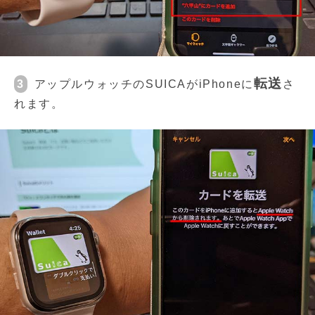
転送
3
アップルウォッチのSUICAがiPhoneに
さ
れます。