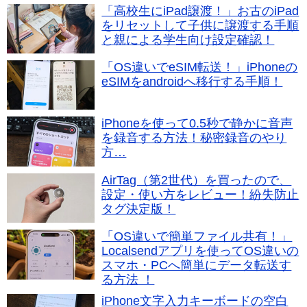
「高校生にiPad譲渡！」お古のiPad
をリセットして子供に譲渡する手順
と親による学生向け設定確認！
「OS違いでeSIM転送！」iPhoneの
eSIMをandroidへ移行する手順！
iPhoneを使って0.5秒で静かに音声
を録音する方法！秘密録音のやり
方…
AirTag（第2世代）を買ったので、
設定・使い方をレビュー！紛失防止
タグ決定版！
「OS違いで簡単ファイル共有！」
Localsendアプリを使ってOS違いの
スマホ・PCへ簡単にデータ転送す
る方法 ！
iPhone文字入力キーボードの空白