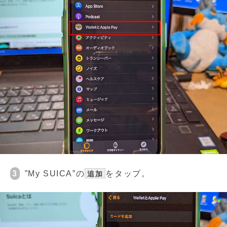
3
”My SUICA”の
をタップ。
追加