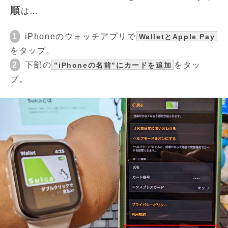
順
は…
1
iPhoneのウォッチアプリで
WalletとApple Pay
をタップ。
2
下部の
をタッ
”iPhoneの名前”にカードを追加
プ。