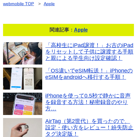
webmobile
TOP
>
Apple
関連記事：
Apple
「高校生にiPad譲渡！」お古のiPad
をリセットして子供に譲渡する手順
と親による学生向け設定確認！
「OS違いでeSIM転送！」iPhoneの
eSIMをandroidへ移行する手順！
iPhoneを使って0.5秒で静かに音声
を録音する方法！秘密録音のやり
方…
AirTag（第2世代）を買ったので、
設定・使い方をレビュー！紛失防止
タグ決定版！