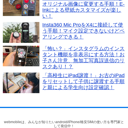
オリジナル画像に変更する手順！E-
Inkによる壁紙カスタマイズが楽し
い！
Insta360 Mic ProをX4に接続して使
う手順！マイク設定できないけどペ
アリングできる！
「怖い？」インスタグラムのインス
タント機能を非表示にする方法！お
子さん注意、無加工写真誤送信のリ
スクあり！？
「高校生にiPad譲渡！」お古のiPad
をリセットして子供に譲渡する手順
と親による学生向け設定確認！
webmobileは、みんなが知りたいandroid/iPhone/格安SIMの使い方を専門家と
して発信中！