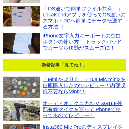
「OS違いで簡単ファイル共有！」
Localsendアプリを使ってOS違いの
スマホ・PCへ簡単にデータ転送す
る方法 ！
iPhone文字入力キーボードの空白
ボタンの使い方 ！トラックパッド
でカーソル移動がスムーズに！
新着記事「見てね！」
「Mini2Sよりも…」DJI Mic mini2を
自腹購入したのでレビュー！内部収
録不要ならMini2！
オーディオテクニカATV-SG1LE外
部有線マイクを買ってiPhoneで使
ってるのでレビュー！
Insta360 Mic Proのディスプレイを