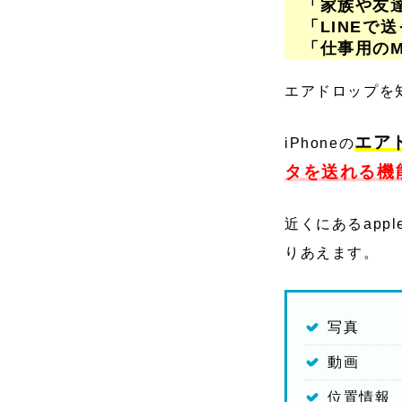
「家族や友達
「LINEで
「仕事用のM
エアドロップを知
エア
iPhoneの
タを送れる機
近くにあるapp
りあえます。
写真
動画
位置情報