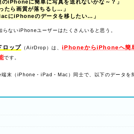
のiPhoneに簡単に写真を送れないかな～？」
送ったら画質が落ちるし…」
acにiPhoneのデータを移したい…」
らないiPhoneユーザーはたくさんいると思う。
ドロップ
iPhoneからiPhone
（AirDrop）は、
能
です。
le端末（iPhone・iPad・Mac）同士で、以下のデータ