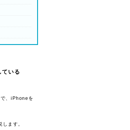
している
iPhoneを
説します。