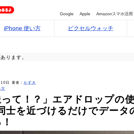
Google
Apple
Amazonスマホ活用
iPhone 使い方
ピクセルウォッチ
があります。
月10日
著者：
かずき
い方
送って！？」エアドロップの
ne同士を近づけるだけでデータ
る！