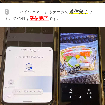
送信完了
7
ニアバイシェアによるデータの
で
受信完了
す。受信側は
です。