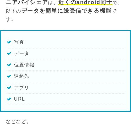
ニアバイシェア
近くのandroid同士
は、
で、
データを簡単に送受信できる機能
以下の
で
す。
写真
データ
位置情報
連絡先
アプリ
URL
などなど。