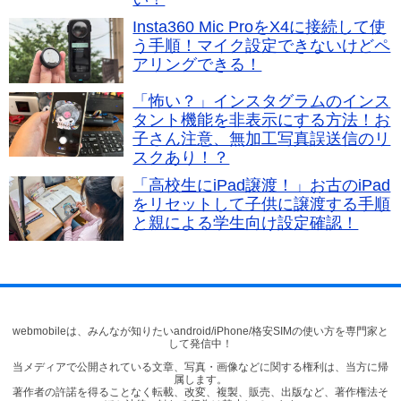
Insta360 Mic ProをX4に接続して使
う手順！マイク設定できないけどペ
アリングできる！
「怖い？」インスタグラムのインス
タント機能を非表示にする方法！お
子さん注意、無加工写真誤送信のリ
スクあり！？
「高校生にiPad譲渡！」お古のiPad
をリセットして子供に譲渡する手順
と親による学生向け設定確認！
webmobileは、みんなが知りたいandroid/iPhone/格安SIMの使い方を専門家と
して発信中！
当メディアで公開されている文章、写真・画像などに関する権利は、当方に帰
属します。
著作者の許諾を得ることなく転載、改変、複製、販売、出版など、著作権法そ