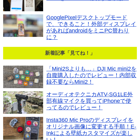
GooglePixelデスクトップモード
で、できること！外部ディスプレイ
があればandroidをミニPC替わり
に？
新着記事「見てね！」
「Mini2Sよりも…」DJI Mic mini2を
自腹購入したのでレビュー！内部収
録不要ならMini2！
オーディオテクニカATV-SG1LE外
部有線マイクを買ってiPhoneで使
ってるのでレビュー！
Insta360 Mic Proのディスプレイを
オリジナル画像に変更する手順！E-
Inkによる壁紙カスタマイズが楽し
い！