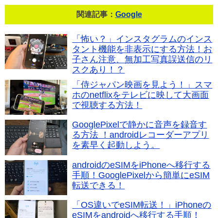
関連記事：
Google
「怖い？」インスタグラムのインス
タント機能を非表示にする方法！お
子さん注意、無加工写真誤送信のリ
スクあり！？
「侍ジャパン映画を見よう！」スマ
ホのnetflixをテレビに映して大画面
で視聴する方法！
GooglePixelで静かに音声を録音す
る方法 ！androidレコーダーアプリ
を素早く起動しよう。
androidのeSIMをiPhoneへ移行する
手順！GooglePixelから簡単にeSIM
転送できる！
「OS違いでeSIM転送！」iPhoneの
eSIMをandroidへ移行する手順！