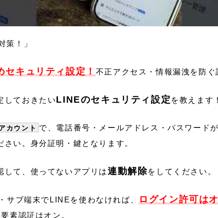
ク対策！」
めセキュリティ設定！
不正アクセス・情報漏洩を防ぐ
LINEのセキュリティ設定
定しておきたい
を教えます
で、電話番号・メールアドレス・パスワード
アカウント
ださい。身分証明・鍵となります。
連動解除
認して、使ってないアプリは
をしてください。
ログイン許可は
d・サブ端末でLINEを使わなければ、
2要素認証はオン。