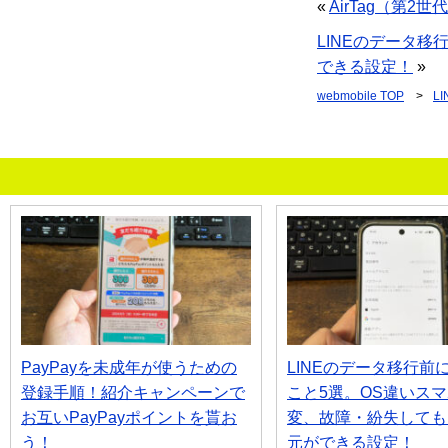
«
AirTag（第
LINEのデータ移
できる設定！
»
webmobile
TOP
>
L
PayPayを未成年が使うための
LINEのデータ移行前
登録手順！紹介キャンペーンで
こと5選。OS違いス
お互いPayPayポイントを貰お
変、故障・紛失してもL
う！
元ができる設定！