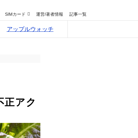
SIMカード
運営/著者情報
記事一覧
アップルウォッチ
不正アク
！