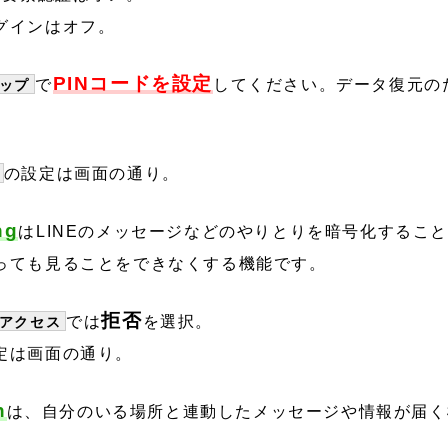
グインはオフ。
PINコードを設定
で
してください。データ復元の
ップ
の設定は画面の通り。
ng
はLINEのメッセージなどのやりとりを暗号化するこ
っても見ることをできなくする機能です。
拒否
では
を選択。
アクセス
定は画面の通り。
n
は、自分のいる場所と連動したメッセージや情報が届く