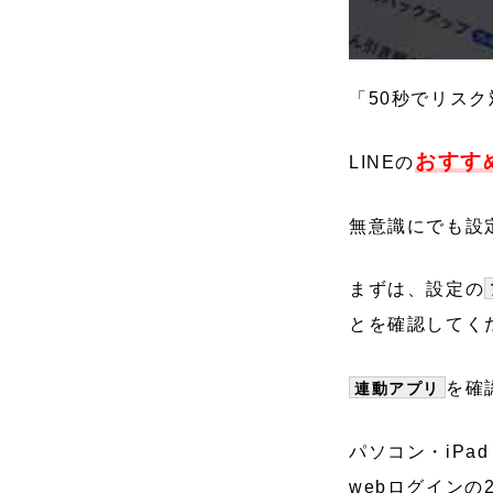
「50秒でリス
おすす
LINEの
無意識にでも設
まずは、設定の
とを確認してく
を確
連動アプリ
パソコン・iPa
webログインの