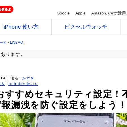
Google
Apple
Amazonスマホ活用
iPhone 使い方
ピクセルウォッチ
カード
>
LINEMO
があります。
月14日
著者：
かずき
い方
androidの使い方
のおすすめセキュリティ設定！
情報漏洩を防ぐ設定をしよう