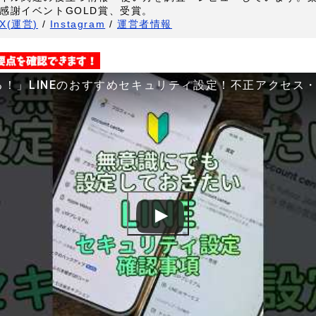
感謝イベントGOLD賞、受賞。
X(運営)
/
Instagram
/
運営者情報
る！」LINEのおすすめセキュリティ設定！不正アクセス・