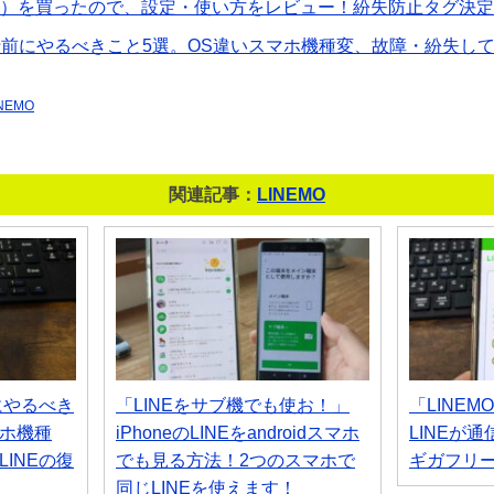
2世代）を買ったので、設定・使い方をレビュー！紛失防止タグ決
行前にやるべきこと5選。OS違いスマホ機種変、故障・紛失して
INEMO
関連記事：
LINEMO
にやるべき
「LINEをサブ機でも使お！」
「LINE
マホ機種
iPhoneのLINEをandroidスマホ
LINEが
INEの復
でも見る方法！2つのスマホで
ギガフリ
同じLINEを使えます！