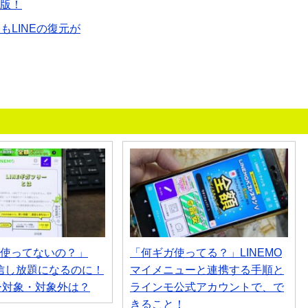
定版！
もLINEの復元が
MO使ってないの？」
「何ギガ使ってる？」LINEMO
通信し放題になるのに！
マイメニューと連携する手順と
ー対象・対象外は？
ラインモ公式アカウントで、で
きること！