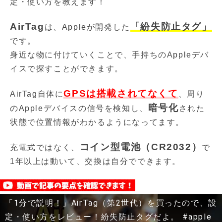
定・使い方を教えます！
AirTag
「紛失防止タグ」
は、Appleが開発した
です。
身近な物に付けていくことで、手持ちのAppleデバ
イスで探すことができます。
GPSは搭載されてなくて
AirTag自体に
、周り
暗号化
のAppleデバイスの信号を検知し、
された
状態で位置情報がわかるようになってます。
コイン型電池（CR2032）
充電式ではなく、
で
1年以上は動いて、交換は自分でできます。
「1分で説明！」AirTag（第2世代）を買ったので、設
定・使い方をレビュー！紛失防止タグだよ。 #apple