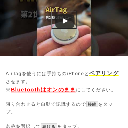
ペアリング
AirTagを使うには手持ちのiPhoneと
させます。
Bluetoothはオンのまま
※
にしてください。
隣り合わせると自動で認識するので
をタッ
接続
プ。
名称を選択して
をタップ。
続ける