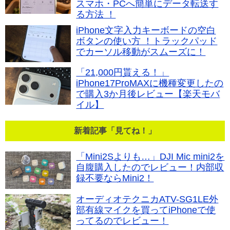
スマホ・PCへ簡単にデータ転送す
る方法 ！
iPhone文字入力キーボードの空白
ボタンの使い方 ！トラックパッド
でカーソル移動がスムーズに！
「21,000円貰える！」
iPhone17ProMAXに機種変更したの
で購入3か月後レビュー【楽天モバ
イル】
新着記事「見てね！」
「Mini2Sよりも…」DJI Mic mini2を
自腹購入したのでレビュー！内部収
録不要ならMini2！
オーディオテクニカATV-SG1LE外
部有線マイクを買ってiPhoneで使
ってるのでレビュー！