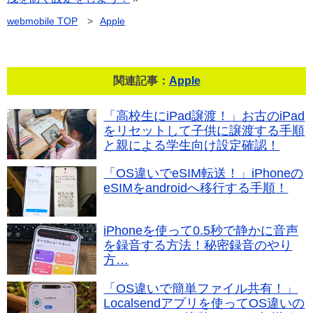
webmobile
TOP
>
Apple
関連記事：
Apple
「高校生にiPad譲渡！」お古のiPad
をリセットして子供に譲渡する手順
と親による学生向け設定確認！
「OS違いでeSIM転送！」iPhoneの
eSIMをandroidへ移行する手順！
iPhoneを使って0.5秒で静かに音声
を録音する方法！秘密録音のやり
方…
「OS違いで簡単ファイル共有！」
Localsendアプリを使ってOS違いの