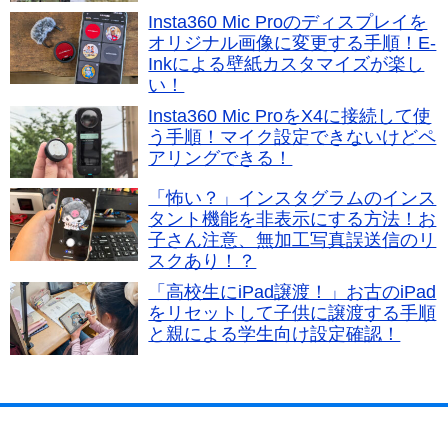
Insta360 Mic Proのディスプレイを
オリジナル画像に変更する手順！E-
Inkによる壁紙カスタマイズが楽し
い！
Insta360 Mic ProをX4に接続して使
う手順！マイク設定できないけどペ
アリングできる！
「怖い？」インスタグラムのインス
タント機能を非表示にする方法！お
子さん注意、無加工写真誤送信のリ
スクあり！？
「高校生にiPad譲渡！」お古のiPad
をリセットして子供に譲渡する手順
と親による学生向け設定確認！