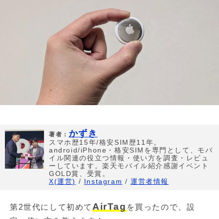
かずき
著者：
スマホ歴15年/格安SIM歴11年。
android/iPhone・格安SIMを専門として、モバ
イル関連の役立つ情報・使い方を調査・レビュ
ーしています。楽天モバイル紹介感謝イベント
GOLD賞、受賞。
X(運営)
/
Instagram
/
運営者情報
AirTag
第2世代にして初めて
を買ったので、設