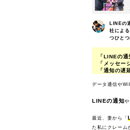
LINE
社による
つひとつ
「LINEの
「メッセージ
「通知の遅
データ通信やW
LINEの通知
や
最近、妻から「
た私にクレーム