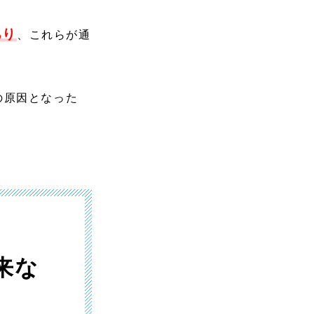
あり
、これらが通
の原因となった
来な