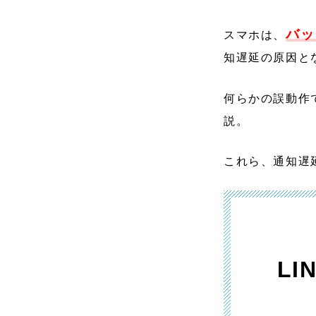
バッ
スマホは、
知遅延の原因と
何らかの誤動作
説。
これら、通知遅
L