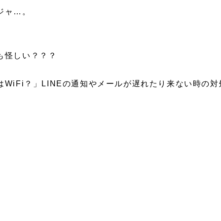
ジャ…。
。
も怪しい？？？
WiFi？」LINEの通知やメールが遅れたり来ない時の