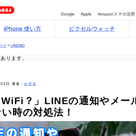
Google
Apple
Amazonスマホ活用
iPhone 使い方
ピクセルウォッチ
カード
>
LINEMO
があります。
月02日
著者：
かずき
WiFi？」LINEの通知やメ
ない時の対処法！