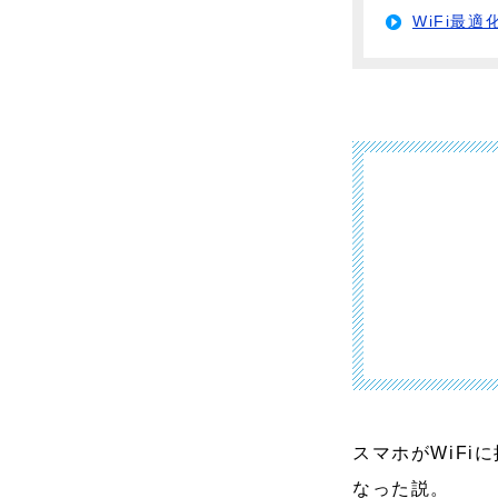
WiFi最
スマホがWiF
なった説。