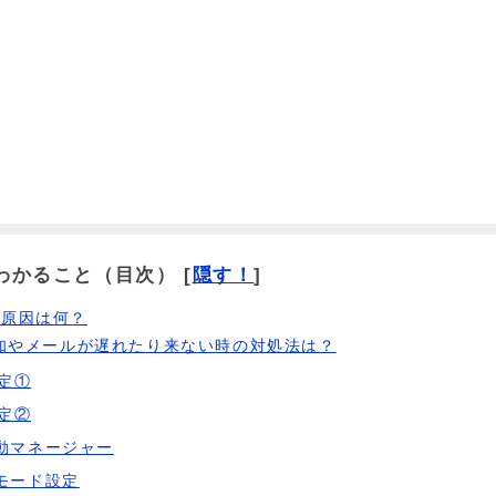
わかること（目次）
[
隠す！
]
の原因は何？
通知やメールが遅れたり来ない時の対処法は？
設定①
設定②
動マネージャー
モード設定