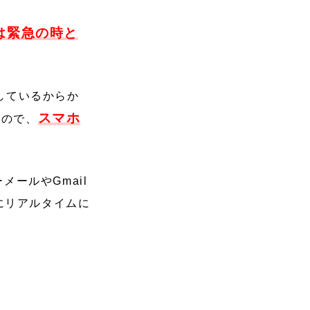
れは緊急の時と
しているからか
スマホ
なので、
ールやGmail
故にリアルタイムに