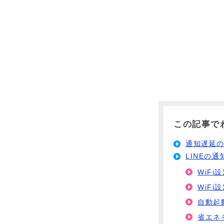
この記事で
通知遅延
LINEの
WiFi
WiFi
自動起
省エネ