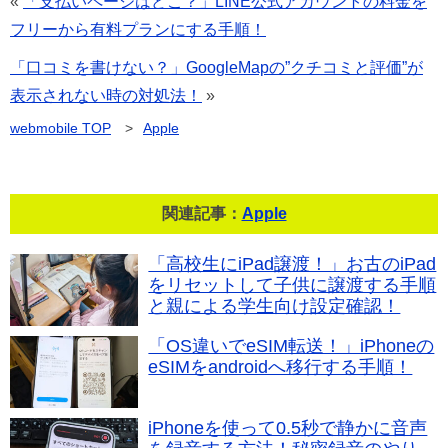
«
「支払いページはどこ？」LINE公式アカウントの料金を
フリーから有料プランにする手順！
「口コミを書けない？」GoogleMapの”クチコミと評価”が
表示されない時の対処法！
»
webmobile
TOP
>
Apple
関連記事：
Apple
「高校生にiPad譲渡！」お古のiPad
をリセットして子供に譲渡する手順
と親による学生向け設定確認！
「OS違いでeSIM転送！」iPhoneの
eSIMをandroidへ移行する手順！
iPhoneを使って0.5秒で静かに音声