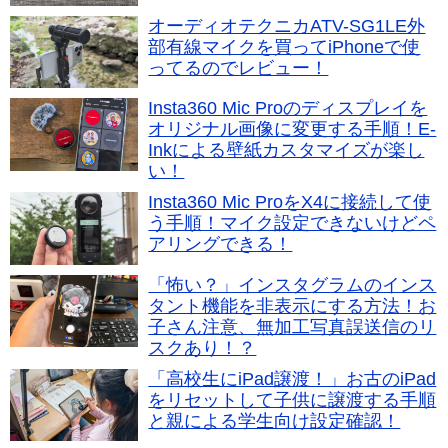
オーディオテクニカATV-SG1LE外
部有線マイクを買ってiPhoneで使
ってるのでレビュー！
Insta360 Mic Proのディスプレイを
オリジナル画像に変更する手順！E-
Inkによる壁紙カスタマイズが楽し
い！
Insta360 Mic ProをX4に接続して使
う手順！マイク設定できないけどペ
アリングできる！
「怖い？」インスタグラムのインス
タント機能を非表示にする方法！お
子さん注意、無加工写真誤送信のリ
スクあり！？
「高校生にiPad譲渡！」お古のiPad
をリセットして子供に譲渡する手順
と親による学生向け設定確認！