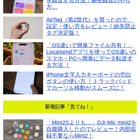
を録音する方法！秘密録音のやり
方…
AirTag（第2世代）を買ったので、
設定・使い方をレビュー！紛失防止
タグ決定版！
「OS違いで簡単ファイル共有！」
Localsendアプリを使ってOS違いの
スマホ・PCへ簡単にデータ転送す
る方法 ！
iPhone文字入力キーボードの空白
ボタンの使い方 ！トラックパッド
でカーソル移動がスムーズに！
新着記事「見てね！」
「Mini2Sよりも…」DJI Mic mini2を
自腹購入したのでレビュー！内部収
録不要ならMini2！