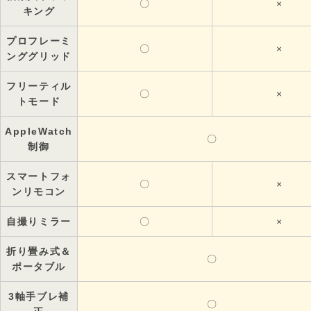
〇
×
キング
プロフレーミ
〇
×
ンググリッド
フリーティル
〇
×
トモード
AppleWatch
〇
制御
スマートフォ
〇
×
ンリモコン
自撮りミラー
〇
×
折り畳み式＆
〇
ポータブル
3軸手ブレ補
〇