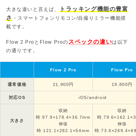
トラッキング機能の豊富
大きな違いと言えば、
さ
・スマートフォンリモコン/自撮りミラー機能搭
載です。
スペックの違い
Flow 2 ProとFlow Proの
は以下
の通りです。
Flow 2 Pro
Flow Pro
通常価格
21,900円
19,800円
対応OS
iOS/android
収納
収納
時:97.9×178.4×36.7mm
時:79.6×162.1×
大きさ
伸張
伸張
時:121.1×282.1×54mm
時:73.6×269.4×6