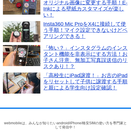
オリジナル画像に変更する手順！E-
Inkによる壁紙カスタマイズが楽し
い！
Insta360 Mic ProをX4に接続して使
う手順！マイク設定できないけどペ
アリングできる！
「怖い？」インスタグラムのインス
タント機能を非表示にする方法！お
子さん注意、無加工写真誤送信のリ
スクあり！？
「高校生にiPad譲渡！」お古のiPad
をリセットして子供に譲渡する手順
と親による学生向け設定確認！
webmobileは、みんなが知りたいandroid/iPhone/格安SIMの使い方を専門家と
して発信中！