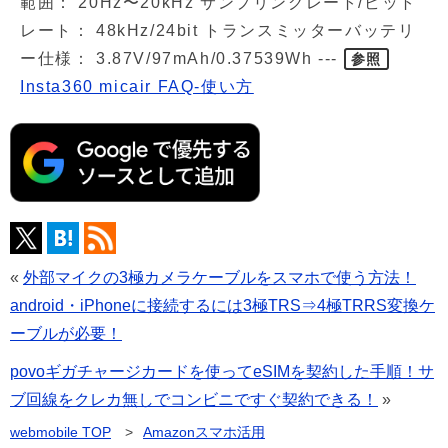
範囲： 20Hz〜20kHz サンプリングレート/ビット
レート： 48kHz/24bit トランスミッターバッテリ
ー仕様： 3.87V/97mAh/0.37539Wh ---
参照
Insta360 micair FAQ-使い方
«
外部マイクの3極カメラケーブルをスマホで使う方法！
android・iPhoneに接続するには3極TRS⇒4極TRRS変換ケ
ーブルが必要！
povoギガチャージカードを使ってeSIMを契約した手順！サ
ブ回線をクレカ無しでコンビニですぐ契約できる！
»
webmobile
TOP
>
Amazonスマホ活用