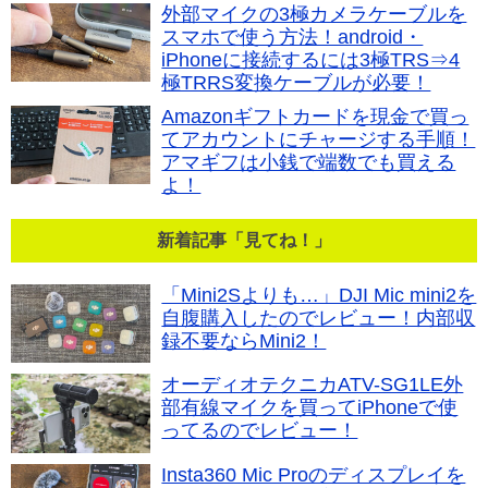
外部マイクの3極カメラケーブルを
スマホで使う方法！android・
iPhoneに接続するには3極TRS⇒4
極TRRS変換ケーブルが必要！
Amazonギフトカードを現金で買っ
てアカウントにチャージする手順！
アマギフは小銭で端数でも買える
よ！
新着記事「見てね！」
「Mini2Sよりも…」DJI Mic mini2を
自腹購入したのでレビュー！内部収
録不要ならMini2！
オーディオテクニカATV-SG1LE外
部有線マイクを買ってiPhoneで使
ってるのでレビュー！
Insta360 Mic Proのディスプレイを