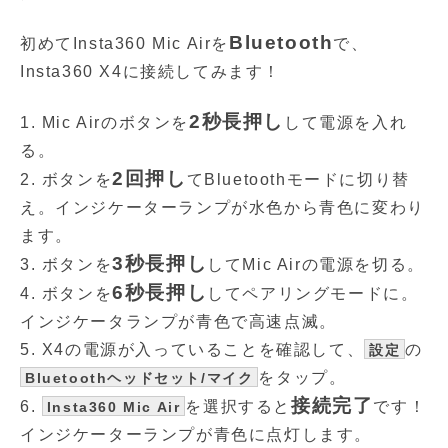
Bluetooth
初めてInsta360 Mic Airを
で、
Insta360 X4に接続してみます！
2秒長押し
1. Mic Airのボタンを
して電源を入れ
る。
2回押し
2. ボタンを
てBluetoothモードに切り替
え。インジケーターランプが水色から青色に変わり
ます。
3秒長押し
3. ボタンを
してMic Airの電源を切る。
6秒長押し
4. ボタンを
してペアリングモードに。
インジケータランプが青色で高速点滅。
5. X4の電源が入っていることを確認して、
の
設定
をタップ。
Bluetoothヘッドセット/マイク
接続完了
6.
を選択すると
です！
Insta360 Mic Air
インジケーターランプが青色に点灯します。