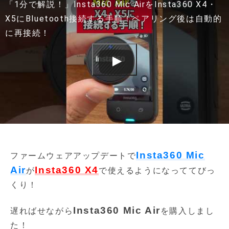
「1分で解説！」Insta360 Mic AirをInsta360 X4・
X5にBluetooth接続する手順！ペアリング後は自動的
に再接続！
Insta360 Mic
ファームウェアアップデートで
Air
Insta360 X4
が
で使えるようになっててびっ
くり！
Insta360 Mic Air
遅ればせながら
を購入しまし
た！