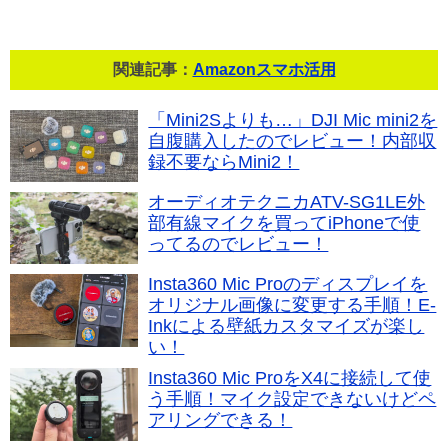
関連記事：
Amazonスマホ活用
「Mini2Sよりも…」DJI Mic mini2を
自腹購入したのでレビュー！内部収
録不要ならMini2！
オーディオテクニカATV-SG1LE外
部有線マイクを買ってiPhoneで使
ってるのでレビュー！
Insta360 Mic Proのディスプレイを
オリジナル画像に変更する手順！E-
Inkによる壁紙カスタマイズが楽し
い！
Insta360 Mic ProをX4に接続して使
う手順！マイク設定できないけどペ
アリングできる！