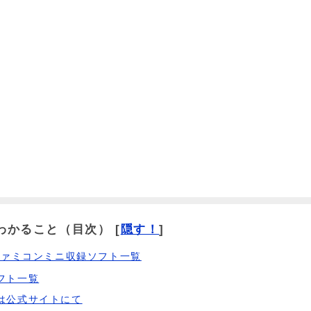
わかること（目次）
[
隠す！
]
ファミコンミニ収録ソフト一覧
フト一覧
は公式サイトにて