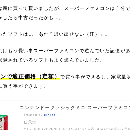
は親に買って貰いましたが、スーパーファミコンは自分
かしたら中古だったかも…。
ったソフトは…「あれ？思い出せない（汗）」。
れはもう長い事スーパーファミコンで遊んでいた記憶が
収録されているソフトもよく遊んでいました。
ゾンで適正価格（定額）
で買う事ができるし、家電量
に買う事ができます。
ニンテンドークラシックミニ スーパーファミコ
created by
Rinker
任天堂
¥16,300
(2026/08/08 15:41:57時点 Amazon調べ-
詳