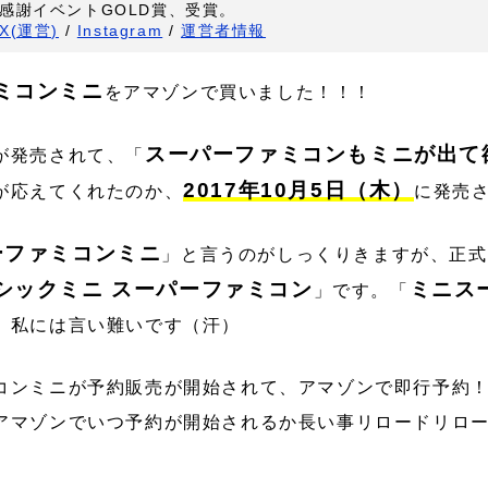
感謝イベントGOLD賞、受賞。
X(運営)
/
Instagram
/
運営者情報
ミコンミニ
をアマゾンで買いました！！！
スーパーファミコンもミニが出て
が発売されて、「
2017年10月5日（木）
が応えてくれたのか、
に発売
ーファミコンミニ
」と言うのがしっくりきますが、正式
シックミニ スーパーファミコン
ミニス
」です。「
、私には言い難いです（汗）
コンミニが予約販売が開始されて、アマゾンで即行予約
アマゾンでいつ予約が開始されるか長い事リロードリロ