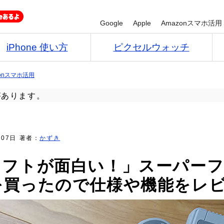
Google
Apple
Amazonスマホ活用
iPhone 使い方
ピクセルウォッチ
zonスマホ活用
があります。
月07日
著者：
かずき
ソフトが面白い！」スーパー
を買ったので仕様や機能をレ