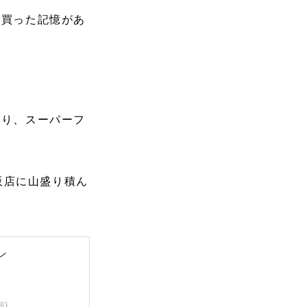
で買った記憶があ
あり、スーパーフ
販店に山盛り積ん
ン
細)