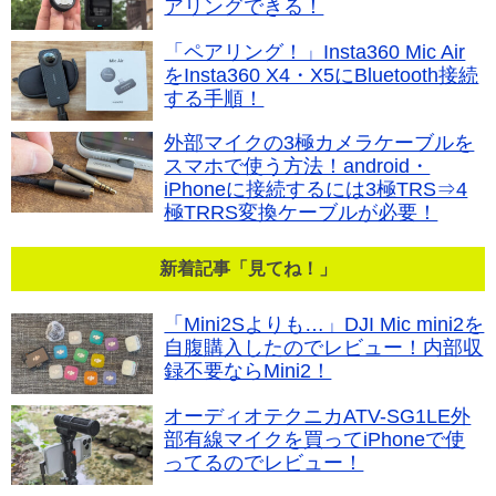
アリングできる！
「ペアリング！」Insta360 Mic Air
をInsta360 X4・X5にBluetooth接続
する手順！
外部マイクの3極カメラケーブルを
スマホで使う方法！android・
iPhoneに接続するには3極TRS⇒4
極TRRS変換ケーブルが必要！
新着記事「見てね！」
「Mini2Sよりも…」DJI Mic mini2を
自腹購入したのでレビュー！内部収
録不要ならMini2！
オーディオテクニカATV-SG1LE外
部有線マイクを買ってiPhoneで使
ってるのでレビュー！