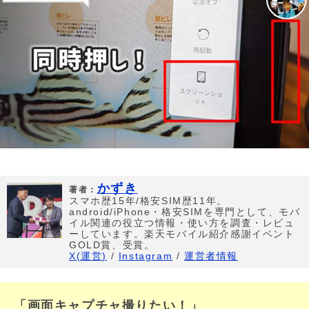
かずき
著者：
スマホ歴15年/格安SIM歴11年。
android/iPhone・格安SIMを専門として、モバ
イル関連の役立つ情報・使い方を調査・レビュ
ーしています。楽天モバイル紹介感謝イベント
GOLD賞、受賞。
X(運営)
/
Instagram
/
運営者情報
「画面キャプチャ撮りたい！」