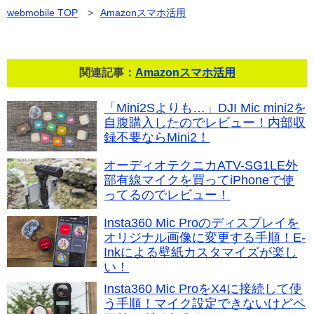
webmobile
TOP
>
Amazonスマホ活用
関連記事：
Amazonスマホ活用
「Mini2Sよりも…」DJI Mic mini2を
自腹購入したのでレビュー！内部収
録不要ならMini2！
オーディオテクニカATV-SG1LE外
部有線マイクを買ってiPhoneで使
ってるのでレビュー！
Insta360 Mic Proのディスプレイを
オリジナル画像に変更する手順！E-
Inkによる壁紙カスタマイズが楽し
い！
Insta360 Mic ProをX4に接続して使
う手順！マイク設定できないけどペ