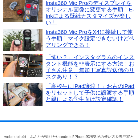
Insta360 Mic Proのディスプレイを
オリジナル画像に変更する手順！E-
Inkによる壁紙カスタマイズが楽し
い！
Insta360 Mic ProをX4に接続して使
う手順！マイク設定できないけどペ
アリングできる！
「怖い？」インスタグラムのインス
タント機能を非表示にする方法！お
子さん注意、無加工写真誤送信のリ
スクあり！？
「高校生にiPad譲渡！」お古のiPad
をリセットして子供に譲渡する手順
と親による学生向け設定確認！
webmobileは、みんなが知りたいandroid/iPhone/格安SIMの使い方を専門家と